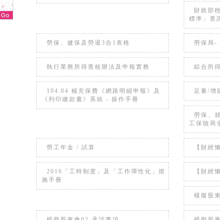
財政部
標準」查
勞保、健保及勞退3合1表格
勞保局-
執行業務所得查核辦法及申報實務
綜合所得
104.04 補充保費《網路明細申報》及
足量/增
《列印繳款書》系統 - 操作手冊
勞保、
工保險局
勞工年金 / 試算
【財經
2016「工時制度」及「工作彈性化」措
【財經
施手冊
模擬股東
模擬股東會02-承認事項
模擬股東