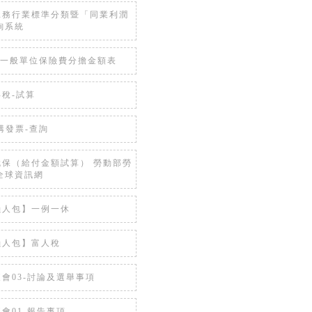
稅務行業標準分類暨「同業利潤
詢系統
 一般單位保險費分擔金額表
稅-試算
購發票-查詢
就保（給付金額試算） 勞動部勞
全球資訊網
懶人包】一例一休
懶人包】富人稅
會03-討論及選舉事項
會01-報告事項