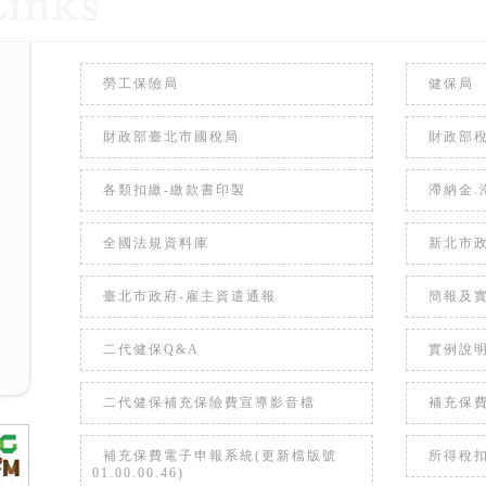
勞工保險局
健保局
財政部臺北市國稅局
財政部
各類扣繳-繳款書印製
滯納金.
全國法規資料庫
新北市
臺北市政府-雇主資遣通報
簡報及
二代健保Q&A
實例說
二代健保補充保險費宣導影音檔
補充保費
補充保費電子申報系統(更新檔版號
所得稅
01.00.00.46)