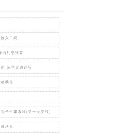
稅務入口網
滯納利息試算
政府-雇主資遣通報
實務手冊
明
電子申報系統(第一次安裝)
扣繳法規