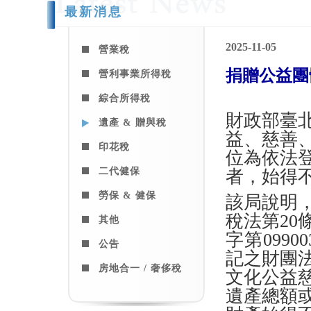
最新消息
2025-11-05
營業稅
捐贈公益團
營利事業所得稅
綜合所得稅
財政部臺
遺產 & 贈與稅
益、慈善
印花稅
位為依法
二代健保
者，始得
勞保 & 健保
該局說明
稅法第20
其他
字第099
公告
記之財團
房地合一 / 奢侈稅
文化公益
遺產總額