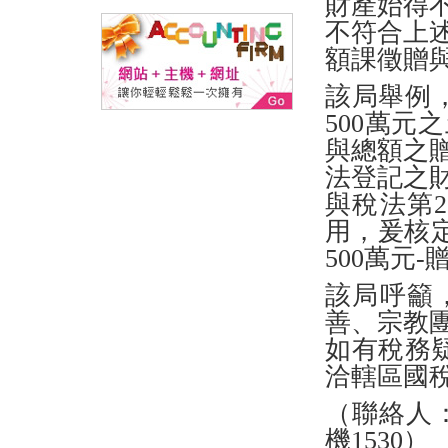
財產始得
不符合上
額課徵贈
該局舉例
500萬
與總額之
法登記之
與稅法第
用，爰核定
500萬元
該局呼籲
善、宗教
如有稅務疑
洽轄區國
（聯絡人：
機1530）