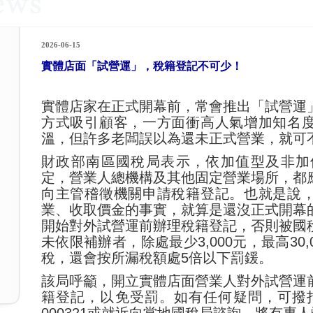
2026-06-15
實體店面「試營運」，稅籍登記不可少！
實體店家在正式開幕前，常會推出「試營運
方式吸引顧客，一方面衝高人氣增加知名
溫，但許多老闆誤以為還未正式營業，就可
財政部南區國稅局表示，依加值型及非加
定，營業人總機構及其他固定營業場所，都
向主管稽徵機關申請稅籍登記。也就是說
業、收取價金的事實，就算是還沒正式開幕
開始對外試營運前辦理稅籍登記，否則被國
未依限補辦者，除處最少3,000元，最高30
稅，還會按所漏稅額處5倍以下罰鍰。
該局呼籲，開立實體店面營業人對外試營運
籍登記，以免受罰。如有任何疑問，可撥打免