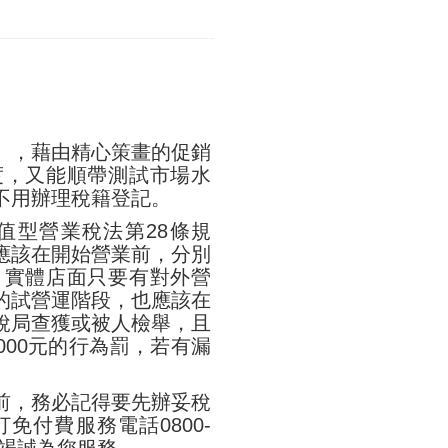
」，藉由精心策畫的促銷
度，又能順帶測試市場水
不用辦理稅籍登記。
值型營業稅法第28條規
應該在開始營業前，分別
，實體店面只要有對外營
的試營運階段，也應該在
稅局查獲或被人檢舉，且
,000元的行為罰，若有漏
前，務必記得要先辦妥稅
付費服務電話0800-