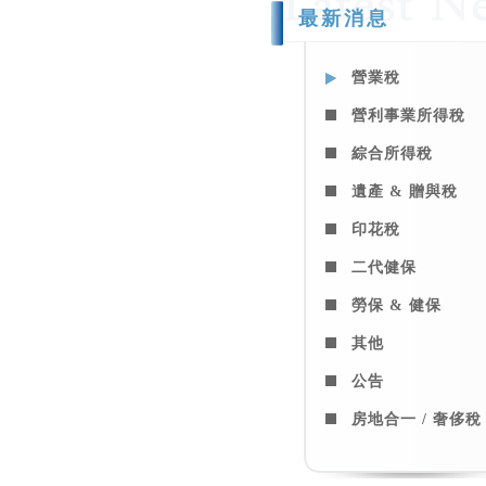
最新消息
營業稅
營利事業所得稅
綜合所得稅
遺產 & 贈與稅
印花稅
二代健保
勞保 & 健保
其他
公告
房地合一 / 奢侈稅