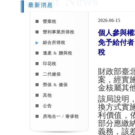
最新消息
2026-06-15
營業稅
個人參與權
營利事業所得稅
免予給付者
綜合所得稅
稅
遺產 & 贈與稅
印花稅
財政部臺
二代健保
案，經實
勞保 & 健保
金核屬其
其他
該局說明
換方式實
公告
利價值，
房地合一 / 奢侈稅
部分應繳
義務，該