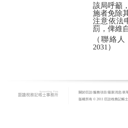
該局呼籲
施者免除
注意依法
罰，俾維
（聯絡人：
2031）
關於巨詮
/
服務項目
/
最新消息
/
表
版權所有 © 2011 巨詮稅務記帳