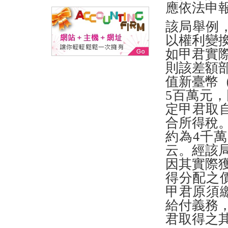
應依法申
該局舉例
以權利變
如甲君實
則該差額
值新臺幣
5百萬元
定甲君取
合所得稅
約為4千
云。經該
因其實際
得分配之
甲君原須
給付義務
君取得之