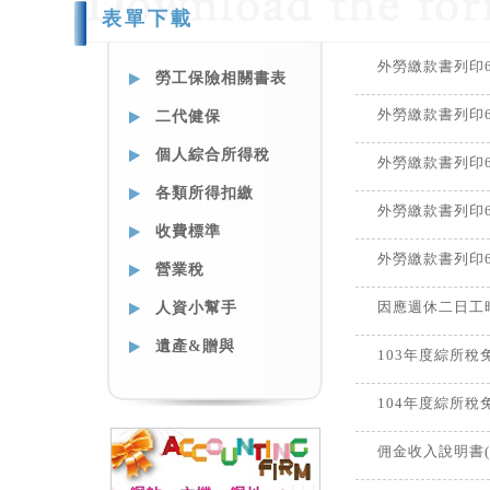
表單下載
外勞繳款書列印6
勞工保險相關書表
二代健保
外勞繳款書列印6
個人綜合所得稅
外勞繳款書列印6
各類所得扣繳
外勞繳款書列印6
收費標準
外勞繳款書列印6
營業稅
人資小幫手
因應週休二日工
遺產&贈與
103年度綜所稅
104年度綜所稅
佣金收入說明書(