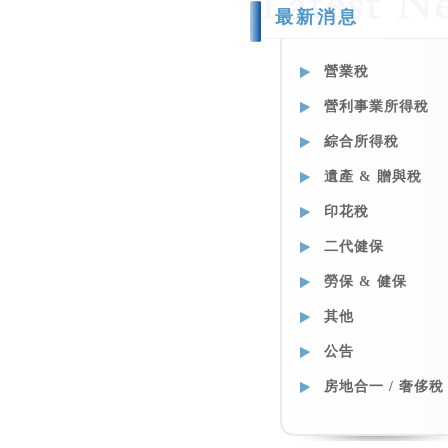
最新消息
營業稅
營利事業所得稅
綜合所得稅
遺產 & 贈與稅
印花稅
二代健保
勞保 & 健保
其他
公告
房地合一 / 奢侈稅