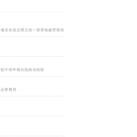
核備並依規定開立統一發票報繳營業稅
稅額不得申報扣抵銷項稅額
行必要費用