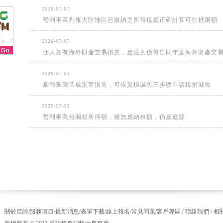
2026-07-07
營利事業列報大陸地區已繳納之所得稅應正確計算可扣抵限額
2026-07-07
個人如有海外財產交易損失，應注意僅得自同年度海外財產交
2026-07-03
豪雨來襲造成災害損失，可依災損減免三步驟申請稅捐減免
2026-07-02
營利事業短漏報所得額，雖無應納稅額，仍應處罰
關於巨詮
/
服務項目
/
最新消息
/
表單下載
/
線上報名
/
常見問題
/
客戶專區
/
聯絡我們
/
相