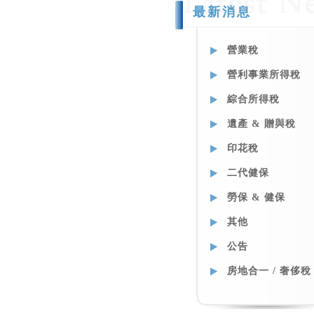
最新消息
營業稅
營利事業所得稅
綜合所得稅
遺產 & 贈與稅
印花稅
二代健保
勞保 & 健保
其他
公告
房地合一 / 奢侈稅