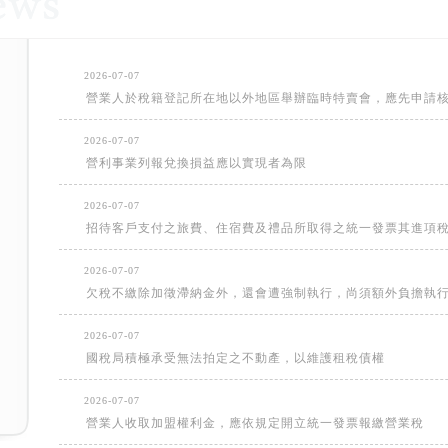
2026-07-07
營業人於稅籍登記所在地以外地區舉辦臨時特賣會，應先申請
2026-07-07
營利事業列報兌換損益應以實現者為限
2026-07-07
招待客戶支付之旅費、住宿費及禮品所取得之統一發票其進項
2026-07-07
欠稅不繳除加徵滯納金外，還會遭強制執行，尚須額外負擔執
2026-07-07
國稅局積極承受無法拍定之不動產，以維護租稅債權
2026-07-07
營業人收取加盟權利金，應依規定開立統一發票報繳營業稅